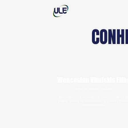
CONH
Wenceslau Vitulskis Filh
DIRETOR ADMINISTRATIVO
Responsável pela supervisão de operações, gestão d
pessoal, garantia de conformidade, e suporte à Diretor
Superintendente.