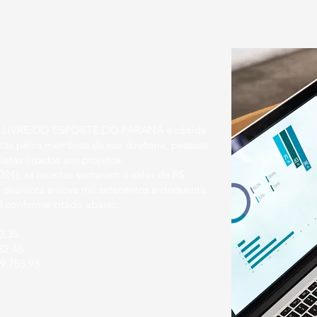
DE LIVRE DO ESPORTE DO PARANÁ é obtida
tas pelos membros de sua diretoria, pessoas
letas ligados aos projetos.
024), as receitas somaram o valor de R$
 quarenta e nove mil setecentos e cinquenta
s) conforme citado abaixo:
3,35
82,46
249.755,93