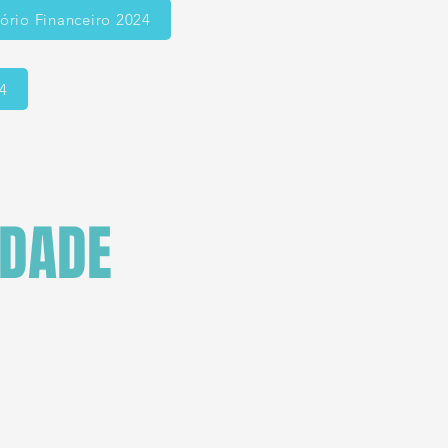
ório Financeiro 2024
4
IDADE