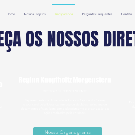
Home
Nossos Projetos
Transparência
Perguntas Frequentes
Contato
EÇA OS NOSSOS DIRE
Regina Knopfholtz Morgenstern
o
DIRETORA SUPERINTENDENTE
Representante da Universidade Livre do Esporte do Paraná,
e
Resp
responsável pela liderança, tomada de decisões, assinatura de
a
de
documentos oficiais, bem como planejamento e organização das
ações realizadas pela entidade.
Nosso Organograma