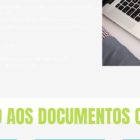
abalhistas, pois todos os recursos humanos
s - PJ.
RE DO ESPORTE DO PARANÁ no ano de
am pagas com doações recebidas, conforme
.360,86
3
ÊNCIA SOCIAL R$ 1.487.386,49
....... R$ 255.572,93
 AOS DOCUMENTOS O