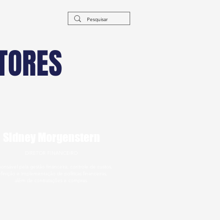
TORES
Sidney Morgenstern
DIRETOR FINANCEIRO
onsável pela gestão financeira, controle de custos,
finição e implementação de políticas financeiras,
além de contratações e compras.