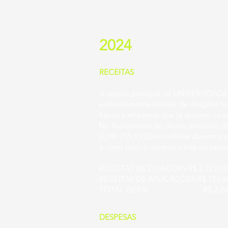
2024
RECEITAS
A receita principal da UNIVERSIDA
exclusivamente através de doações fei
físicas e empresas que já apoiam os at
No fechamento do último exercício (2
2.249.755,93 (Dois milhões duzentos e
e cinco reais e noventa e três centavo
RECEITAS DE DOAÇÕES R$ 2.123.09
RECEITAS DE APLICAÇÕES R$ 126.6
TOTAL GERAL ........................ R$ 2.
DESPESAS