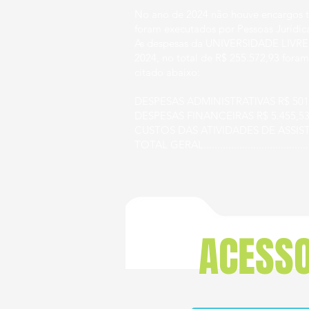
No ano de 2024 não houve encargos tr
foram executados por Pessoas Jurídica
As despesas da UNIVERSIDADE LIV
2024, no total de R$ 255.572,93 for
citado abaixo:
DESPESAS ADMINISTRATIVAS R$ 501
DESPESAS FINANCEIRAS R$ 5.455,5
CUSTOS DAS ATIVIDADES DE ASSIST
TOTAL GERAL...................................
ACESSO