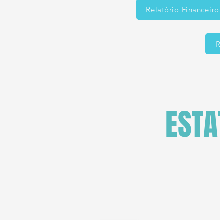
Relatório Financeir
R
ESTA