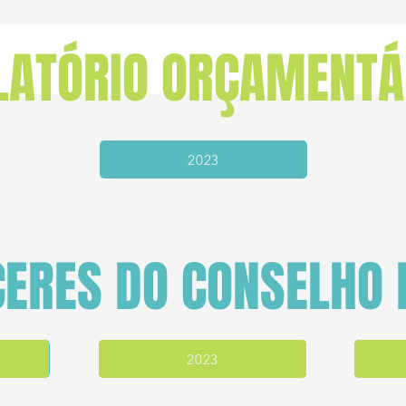
LATÓRIO ORÇAMENTÁ
2023
ERES DO CONSELHO 
Até 2023
2023