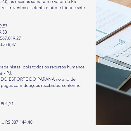
23), as receitas somaram o valor de R$
ês trezentos e setenta e oito e trinta e sete
9,57
9,53
567.019,27
803.378,37
abalhistas, pois todos os recursos humanos
s - PJ.
RE DO ESPORTE DO PARANÁ no ano de
m pagas com doações recebidas, conforme
804,21
....... R$ 387.144,40